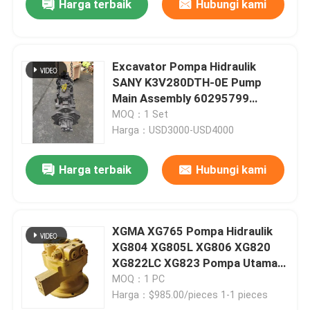
Harga terbaik
Hubungi kami
Excavator Pompa Hidraulik
SANY K3V280DTH-0E Pump
Main Assembly 60295799
Pompa Hidraulik Utama Cocok
MOQ：1 Set
Untuk SY750 Excavator
Harga：USD3000-USD4000
Harga terbaik
Hubungi kami
XGMA XG765 Pompa Hidraulik
XG804 XG805L XG806 XG820
XG822LC XG823 Pompa Utama
Excavator
MOQ：1 PC
Harga：$985.00/pieces 1-1 pieces