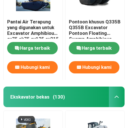
Pantai Air Terapung
Pontoon khusus Q335B
yang digunakan untuk
Q355B Excavator
Excavator Amphibious
Pontoon Floating
sy75 sk75 sy135 sy215
Swamp Amphibious
320d
Pontoon Untuk SANY
Harga terbaik
Harga terbaik
SY135C
Hubungi kami
Hubungi kami
Ekskavator bekas
(130)