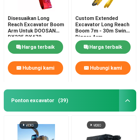
Disesuaikan Long
Custom Extended
Reach Excavator Boom
Excavator Long Reach
Arm Untuk DOOSAN
Boom 7m - 30m Swing
DX225 DX470
Digger Arm
Harga terbaik
Harga terbaik
Hubungi kami
Hubungi kami
Ponton excavator
(39)