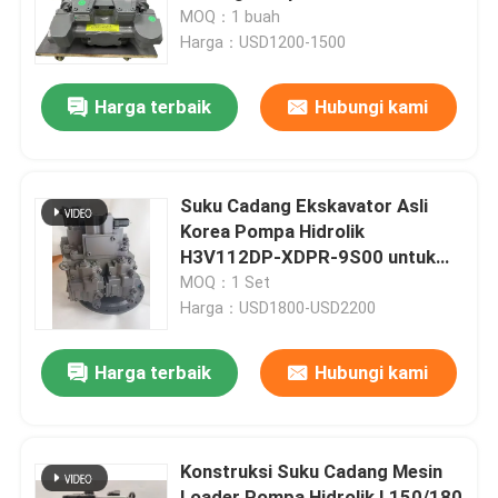
Digunakan Untuk Hitachi Zx330
MOQ：1 buah
Zx350
Harga：USD1200-1500
Tentang Kami
Harga terbaik
Hubungi kami
Tur Pabrik
Kontrol Kualitas
Suku Cadang Ekskavator Asli
Korea Pompa Hidrolik
H3V112DP-XDPR-9S00 untuk
Hubungi Kami
Pompa Utama Ekskavator
MOQ：1 Set
Hyundai R220-7 R220-9
Harga：USD1800-USD2200
Berita
Harga terbaik
Hubungi kami
Kasus-kasus
Konstruksi Suku Cadang Mesin
Excavator Spare
Loader Pompa Hidrolik L150/180