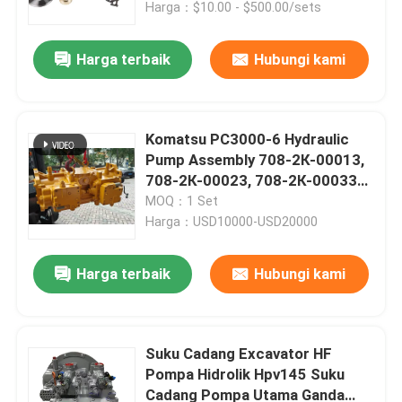
Harga：$10.00 - $500.00/sets
Harga terbaik
Hubungi kami
Komatsu PC3000-6 Hydraulic
Pump Assembly 708-2К-00013,
708-2К-00023, 708-2К-00033
Excavator Spare Parts Main
MOQ：1 Set
Pump Plunger Pump
Harga：USD10000-USD20000
Harga terbaik
Hubungi kami
Rumah
Produk
Suku Cadang Excavator HF
Pompa Hidrolik Hpv145 Suku
Cadang Pompa Utama Ganda
Video