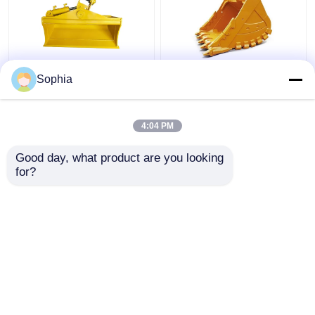
Bangunan Excavator
2 - 30 Ton Excavator
Sophia
Crushing Bucket Grab
Rock Bucket
Tilting Bucket Untuk 1
Pengemasan Excavator
- 30 Ton Excavator
Ditching Bucket
4:04 PM
ISO9001
Harga terbaik
Harga terbaik
Good day, what product are you looking 
for?
Hubungi kami
Hubungi kami
Lihat Lebih
Rumah
Tentang kita
Hubungi kami
Desktop Site
Sitemap
Kebijakan Privasi