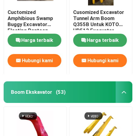
Cuctomized
Cusomized Excavator
Amphibious Swamp
Tunnel Arm Boom
Buggy Excavator
Q355B Untuk KOTO
Floating Pontoon
HD512 Excavator
Q355b Disesuaikan
Harga terbaik
Harga terbaik
untuk excavator Sy135
Hubungi kami
Hubungi kami
Boom Ekskavator
(53)