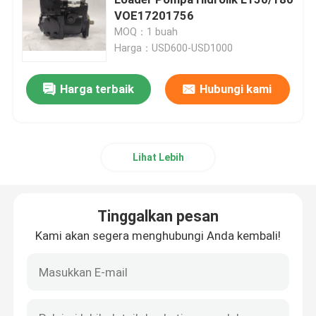
VOE17201756
MOQ：1 buah
Boom Ekskavator
Harga：USD600-USD1000
Ponton excavator
Harga terbaik
Hubungi kami
Ekskavator bekas
Lihat Lebih
Ember Batu Ekskavator
Tinggalkan pesan
Lampiran Ekskavator
Kami akan segera menghubungi Anda kembali!
Suku Cadang Hidrolik Ekskavator
Bagian-bagian bagian bawah excavator