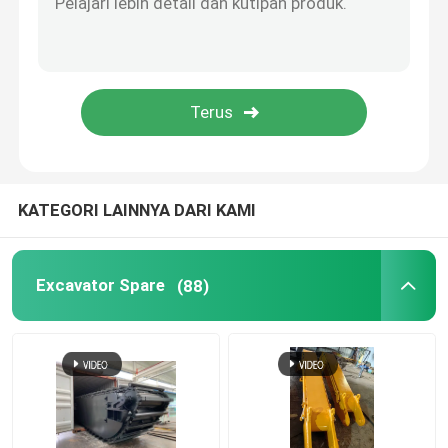
motor ekskavator
Mesin Excavator
Gigi ember excavator
KATEGORI LAINNYA DARI KAMI
Katup Kontrol Distribusi
Excavator Spare
(88)
Model Kendaraan Konstruksi