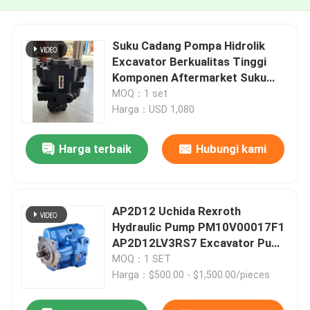
Suku Cadang Pompa Hidrolik
Excavator Berkualitas Tinggi
Komponen Aftermarket Suku
Cadang Mesin
MOQ：1 set
Harga：USD 1,080
Harga terbaik
Hubungi kami
AP2D12 Uchida Rexroth
Hydraulic Pump PM10V00017F1
AP2D12LV3RS7 Excavator Pump
Assy
MOQ：1 SET
Harga：$500.00 - $1,500.00/pieces