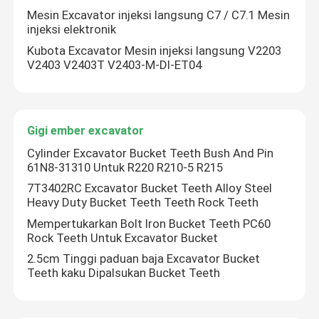
Mesin Excavator injeksi langsung C7 / C7.1 Mesin
injeksi elektronik
motor ekskavator
Kubota Excavator Mesin injeksi langsung V2203
V2403 V2403T V2403-M-DI-ET04
Mesin Excavator
Gigi ember excavator
Gigi ember excavator
Cylinder Excavator Bucket Teeth Bush And Pin
61N8-31310 Untuk R220 R210-5 R215
Katup Kontrol Distribusi
7T3402RC Excavator Bucket Teeth Alloy Steel
Heavy Duty Bucket Teeth Teeth Rock Teeth
Model Kendaraan Konstruksi
Mempertukarkan Bolt Iron Bucket Teeth PC60
Rock Teeth Untuk Excavator Bucket
2.5cm Tinggi paduan baja Excavator Bucket
Teeth kaku Dipalsukan Bucket Teeth