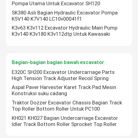
Pompa Utama Untuk Excavator SH120
SK380 Asli Bagian Hydraulic Excavator Pompa
Tentang Kami
K5V140 K7V140 LC10v00041f1
K3v63 K3v112 Excavator Hydraulic Main Pump
K3v140 K3v180 K3v112dtp Untuk Kawasaki
Tur Pabrik
Kontrol Kualitas
Bagian-bagian bagian bawah excavator
E320C SH200 Excavator Undercarriage Parts
Hubungi Kami
High Tension Track Adjuster Recoil Spring
Aspal Paver Harvester Karet Track Pad Mesin
Konstruksi suku cadang
Berita
Traktor Dozzer Excavator Chassis Bagian Track
Top Roller Bottom Roller Untuk PC100
Kasus-kasus
KH021 KH027 Bagian Undercarriage Excavator
Idler Track Bottom Roller Sprocket Top Roller
Excavator Spare