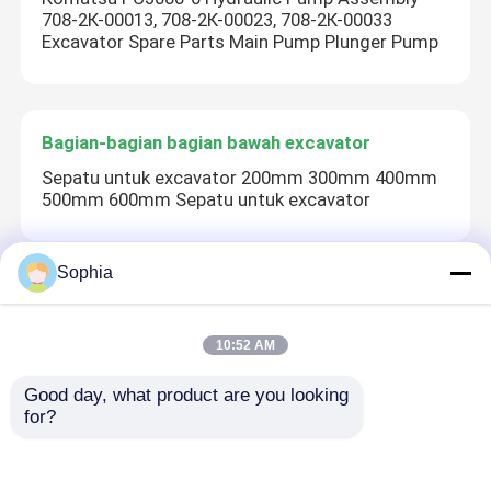
708-2К-00013, 708-2К-00023, 708-2К-00033
Excavator Spare Parts Main Pump Plunger Pump
Bagian-bagian bagian bawah excavator
Sepatu untuk excavator 200mm 300mm 400mm
500mm 600mm Sepatu untuk excavator
Sophia
Mesin Excavator
suku cadang mesin HINO J05 Mesin Excavator
10:52 AM
J05 Mesin Diesel Perhimpunan digunakan untuk
HINO
Good day, what product are you looking 
for?
Gigi ember excavator