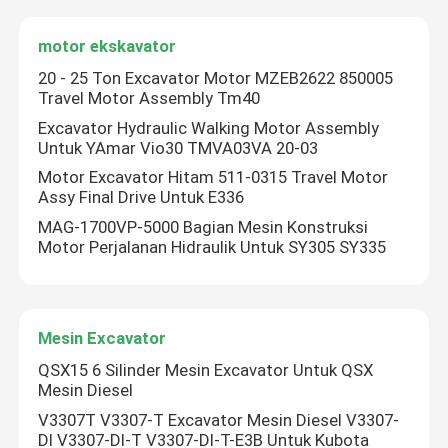
motor ekskavator
Boom Ekskavator
20 - 25 Ton Excavator Motor MZEB2622 850005
Travel Motor Assembly Tm40
Ponton excavator
Excavator Hydraulic Walking Motor Assembly
Untuk YAmar Vio30 TMVA03VA 20-03
Motor Excavator Hitam 511-0315 Travel Motor
Ekskavator bekas
Assy Final Drive Untuk E336
MAG-1700VP-5000 Bagian Mesin Konstruksi
Ember Batu Ekskavator
Motor Perjalanan Hidraulik Untuk SY305 SY335
Lampiran Ekskavator
Mesin Excavator
Suku Cadang Hidrolik Ekskavator
QSX15 6 Silinder Mesin Excavator Untuk QSX
Mesin Diesel
V3307T V3307-T Excavator Mesin Diesel V3307-
Bagian-bagian bagian bawah excavator
DI V3307-DI-T V3307-DI-T-E3B Untuk Kubota