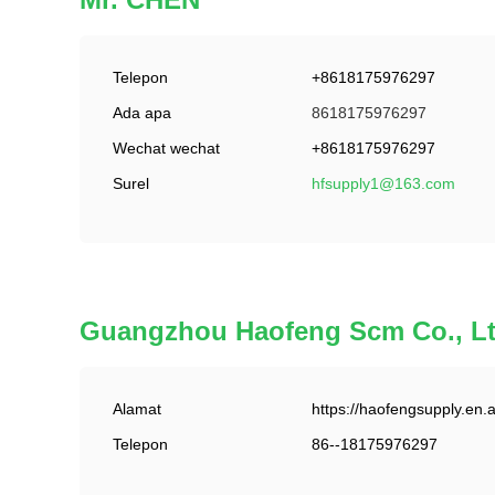
Telepon
+8618175976297
Ada apa
8618175976297
Wechat wechat
+8618175976297
Surel
hfsupply1@163.com
Guangzhou Haofeng Scm Co., Lt
Alamat
https://haofengsupply.e
Telepon
86--18175976297