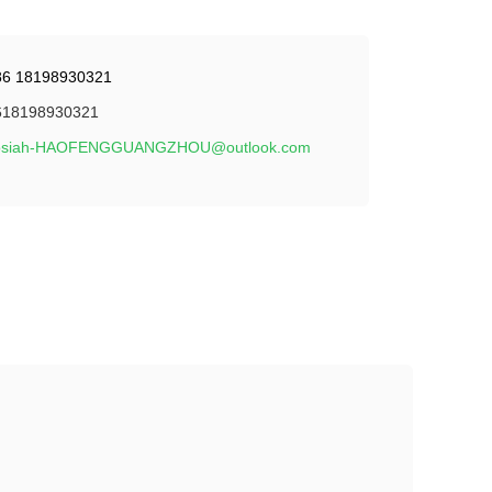
86 18198930321
618198930321
osiah-HAOFENGGUANGZHOU@outlook.com