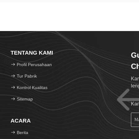
TENTANG KAMI
G
Profil Perusahaan
Ch
Tur Pabrik
Kam
len
Kontrol Kualitas
Sitemap
Kam
ACARA
Berita