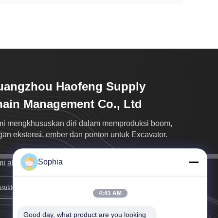
uangzhou Haofeng Supply
ain Management Co., Ltd
i mengkhususkan diri dalam memproduksi boom,
gan ekstensi, ember dan ponton untuk Excavator.
Sophia
i akan menghubungi Anda sesegera mungkin.
mendaftar
4:41 AM
Good day, what product are you looking 