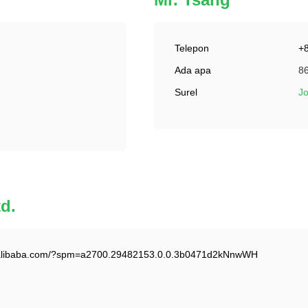
Telepon
+
Ada apa
8
Surel
J
d.
n.alibaba.com/?spm=a2700.29482153.0.0.3b0471d2kNnwWH