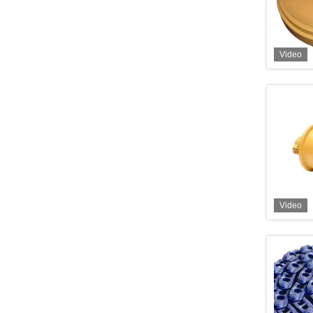
Video
Video