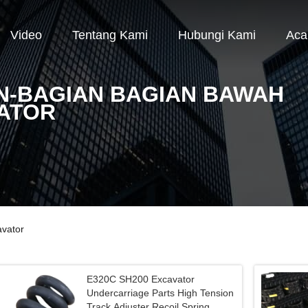
Video
Tentang Kami
Hubungi Kami
Aca
N-BAGIAN BAGIAN BAWAH
ATOR
avator
E320C SH200 Excavator
Undercarriage Parts High Tension
Track Adjuster Recoil Spring