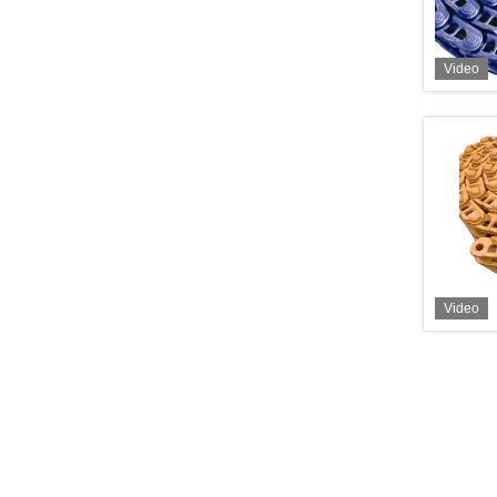
Video
Video