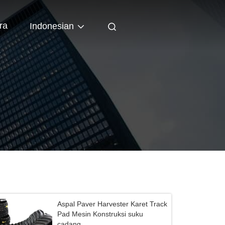
ra
Indonesian
Aspal Paver Harvester Karet Track
Pad Mesin Konstruksi suku
cadang