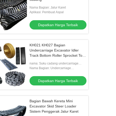
Nama Bagian: Jalur Karet
Aplikasi: Pembuat Aspal
Dapatkan Harga Terbaik
KH021 KH027 Bagian
Undercarriage Excavator Idler
Track Bottom Roller Sprocket Top
Roller
nama: Suku cadang undercarriage
ekskavator mini KH021 KH027
Nama Bagian: Undercarriage
ekskavator
Dapatkan Harga Terbaik
Bagian Bawah Kereta Mini
Excavator Skid Steer Loader
Sistem Penggerak Jalur Karet