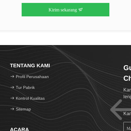
Kirim sekarang
TENTANG KAMI
G
Profil Perusahaan
Ch
Tur Pabrik
Kam
len
Kontrol Kualitas
Sitemap
Kam
ACARA