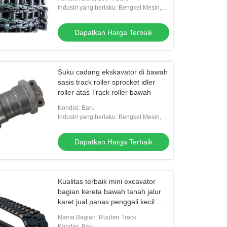
Industri yang berlaku: Bengkel Mesin,
Energi & Pertambangan, Pekerjaan
Konstruksi, Lainnya
Dapatkan Harga Terbaik
Suku cadang ekskavator di bawah
sasis track roller sprocket idler
roller atas Track roller bawah
Kondisi: Baru
Industri yang berlaku: Bengkel Mesin,
Energi & Pertambangan, Pekerjaan
Konstruksi, Lainnya
Dapatkan Harga Terbaik
Kualitas terbaik mini excavator
bagian kereta bawah tanah jalur
karet jual panas penggali kecil
jalur karet
Nama Bagian: Ruuber Track
Kondisi: Baru