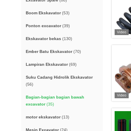
Excavator Spare
(88)
Boom Ekskavator
(53)
Ponton excavator
(39)
Video
Ekskavator bekas
(130)
Ember Batu Ekskavator
(70)
Lampiran Ekskavator
(69)
Suku Cadang Hidrolik Ekskavator
(56)
Video
Bagian-bagian bagian bawah
excavator
(35)
motor ekskavator
(13)
Mesin Excavator
(24)