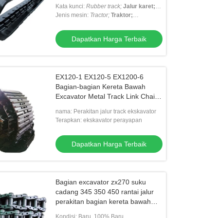
Kata kunci:
Rubber track;
Jalur karet;
Rubber track pad
Jenis mesin:
Tractor;
Bantalan trek karet
Traktor;
Excavator...
Penggali...
Dapatkan Harga Terbaik
EX120-1 EX120-5 EX1200-6
Bagian-bagian Kereta Bawah
Excavator Metal Track Link Chain
Assy
nama: Perakitan jalur track ekskavator
Terapkan: ekskavator perayapan
Dapatkan Harga Terbaik
Bagian excavator zx270 suku
cadang 345 350 450 rantai jalur
perakitan bagian kereta bawah
tanah jalur link
Kondisi: Baru, 100% Baru