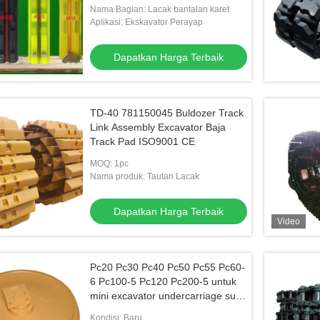
Nama Bagian: Lacak bantalan karet
Aplikasi: Ekskavator Perayap
Dapatkan Harga Terbaik
TD-40 781150045 Buldozer Track
Link Assembly Excavator Baja
Track Pad ISO9001 CE
MOQ: 1pc
Nama produk: Tautan Lacak
Dapatkan Harga Terbaik
Video
Pc20 Pc30 Pc40 Pc50 Pc55 Pc60-
6 Pc100-5 Pc120 Pc200-5 untuk
mini excavator undercarriage suku
cadang depan karet Idler Wh
Kondisi: Baru