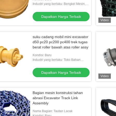
Industri yang berlaku: Bengkel Mesin,
Energi & Pertambangan, Pekerjaan
Konstruksi, Lainnya
Dapatkan Harga Terbaik
Video
suku cadang mobil mini excavator
d50 pc20 pc200 pc400 trek tugas
berat roller bawah atas roller assy
Kondisi: Baru
Industri yang berlaku: Toko Bahan
Bangunan, Bengkel Mesin, Energi &
Pertambangan, Pekerjaan Konstruksi,
Dapatkan Harga Terbaik
Lainnya
Video
Bagian mesin konstruksi tahan
abrasi Excavator Track Link
Assembly
Nama Bagian: Tautan Lacak
Kondisi: Baru