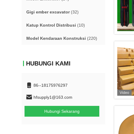
Gigi ember excavator
(32)
Katup Kontrol Distribusi
(10)
Model Kendaraan Konstruksi
(220)
HUBUNGI KAMI
86--18175976297
Video
hfsupply1@163.com
Hubungi Sekarang