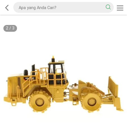
2
/
3