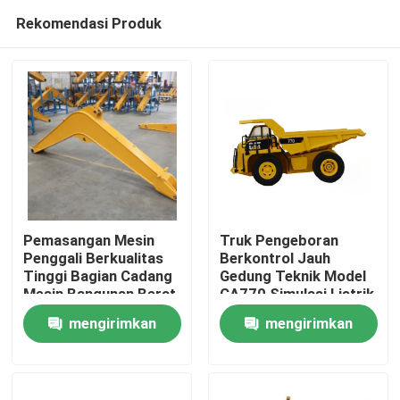
Rekomendasi Produk
Pemasangan Mesin
Truk Pengeboran
Penggali Berkualitas
Berkontrol Jauh
Tinggi Bagian Cadang
Gedung Teknik Model
Rumah
Mesin Bangunan Berat
CA770 Simulasi Listrik
Anak Mainan 1:24
mengirimkan
mengirimkan
Produk
permintaan
permintaan
Video