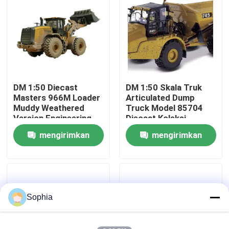
Tentang Kami
Tur Pabrik
DM 1:50 Diecast
DM 1:50 Skala Truk
Kontrol Kualitas
Masters 966M Loader
Articulated Dump
Muddy Weathered
Truck Model 85704
Version Engineering
Diecast Koleksi
Hubungi Kami
Vehicle Model 85703
mengirimkan
mengirimkan
permintaan
permintaan
Berita
Kasus-kasus
Sophia
Excavator Spare