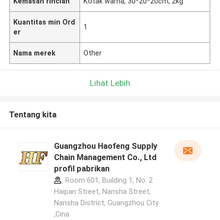
Kemasan rincian
Kotak warna, 30*20*20cm, 2kg
Kuantitas min Ord
1
er
Nama merek
Other
Lihat Lebih
Tentang kita
Guangzhou Haofeng Supply
Chain Management Co., Ltd
profil pabrikan
Room 601, Building 1, No. 2
Haipan Street, Nansha Street,
Nansha District, Guangzhou City
,Cina