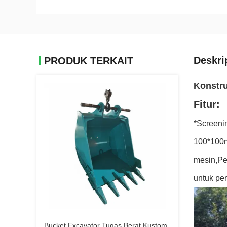
Deskri
PRODUK TERKAIT
Konstru
Fitur:
*Screeni
100*100m
mesin,Pek
untuk per
Bucket Excavator Tugas Berat Kustom