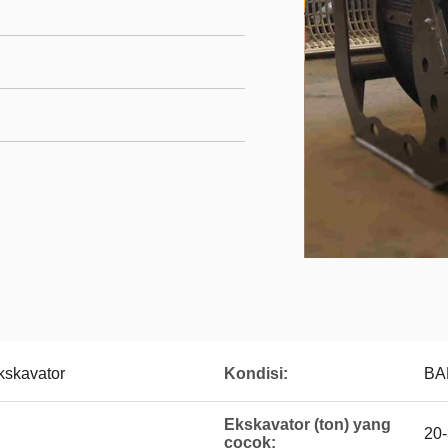
kskavator
Kondisi:
BA
Ekskavator (ton) yang
20-
cocok: