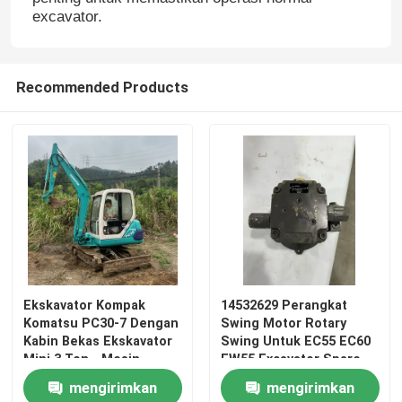
excavator.
Tentang Kami
Recommended Products
Tur Pabrik
Kontrol Kualitas
Hubungi Kami
Berita
Ekskavator Kompak
14532629 Perangkat
Komatsu PC30-7 Dengan
Swing Motor Rotary
Kasus-kasus
Kabin Bekas Ekskavator
Swing Untuk EC55 EC60
Mini 3 Ton - Mesin
EW55 Excavator Spare
Penggali Halus Komatsu,
Part PM-2B-26B-9FS2-
mengirimkan
mengirimkan
Excavator Spare
Peralatan Mini Bahan
4768B